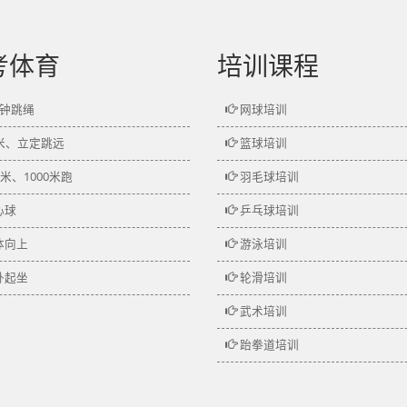
考体育
培训课程
分钟跳绳
网球培训
0米、立定跳远
篮球培训
0米、1000米跑
羽毛球培训
心球
乒乓球培训
体向上
游泳培训
卧起坐
轮滑培训
武术培训
跆拳道培训