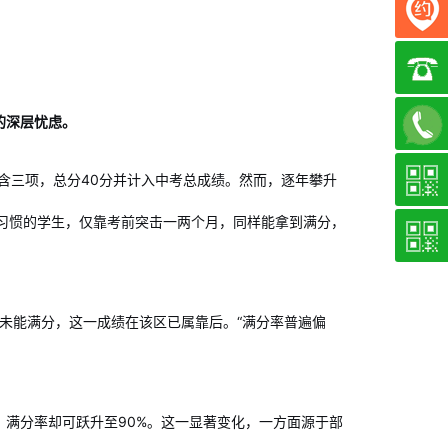
的深层忧虑。
含三项，总分40分并计入中考总成绩。然而，逐年攀升
习惯的学生，仅靠考前突击一两个月，同样能拿到满分，
人未能满分，这一成绩在该区已属靠后。“满分率普遍偏
，满分率却可跃升至90%。这一显著变化，一方面源于部