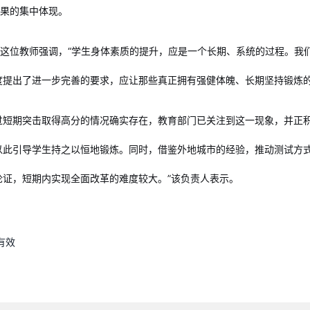
效果的集中体现。
”这位教师强调，“学生身体素质的提升，应是一个长期、系统的过程。我
度提出了进一步完善的要求，应让那些真正拥有强健体魄、长期坚持锻炼的
过短期突击取得高分的情况确实存在，教育部门已关注到这一现象，并正积
以此引导学生持之以恒地锻炼。同时，借鉴外地城市的经验，推动测试方
证，短期内实现全面改革的难度较大。”该负责人表示。
有效