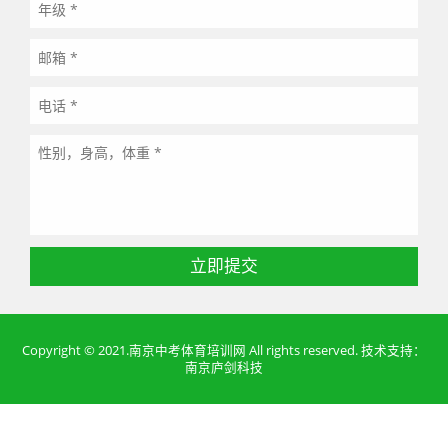
Copyright © 2021.南京中考体育培训网 All rights reserved. 技术支持：
南京庐剑科技