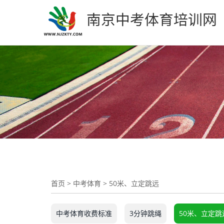
南京中考体育培训网
首页
>
中考体育
>
50米、立定跳远
中考体育收费标准
3分钟跳绳
50米、立定跳